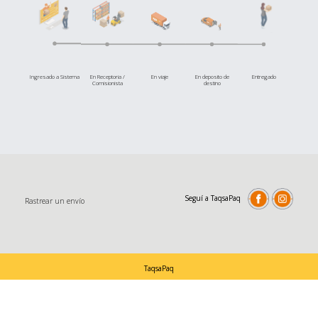
Ingresado a Sistema
En Receptoria /
En viaje
En deposito de
Entregado
Comisionista
destino
Seguí a TaqsaPaq
Rastrear un envío
TaqsaPaq